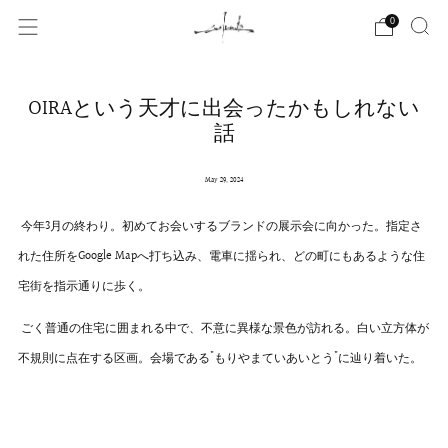
0
OIRAという天才に出会ったかもしれない
話
May 29, 2024
今年3月の終わり。初めてお会いするブランドの展示会に向かった。指定さ
れた住所をGoogle Mapへ打ち込み、電車に揺られ、どの町にもあるような住
宅街を指示通りに歩く。
ごく普通の住宅に囲まれる中で、不意に異様な景色が訪れる。白い立方体が
不規則に点在する区画。会場である"もりやまていあいとう"に辿り着いた。