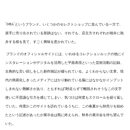
"OIRA"というブランド。いくつかのセレクトショップに並んでいる一方で、
派手に売り出されている形跡はない。それでも、店主方それぞれが雄弁に熱
弁する様を見て、すごく興味を惹かれていた。
ブランドのオフィシャルサイトには、いわゆるコレクションルックの他にイ
ンスタレーションやデジタルを活用した平面表現といった芸術活動の記録、
古典的な言い回しをした創作雑記が綴られている。よくわからない文章。現
代の簡易化しきったメディアにばかり触れている脳にはなかなかインプット
しきれない難解さがあり、ともすれば3秒足らずで離脱されそうなこの文字
使いに不思議な引力を感じてしまい、気づけば何度もスクロールを繰り返し
ていた。何度かこのサイトを訪れているうちに、この春夏から卸売りを始め
たという記述があったが展示会は既に終えられ、秋冬の展示会を待ち望んで
いた。