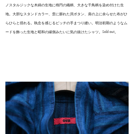
ノスタルジックな木綿の生地に楕円の織柄、大きな千鳥柄を染め付けた生
地。大胆なスタンドカラー、歪に膨れた貝ボタン、肩の上に余らせた布がひ
らひらと揺れる。執念を感じるピッチの手まつり縫い。明治初期のようなム
ードを飾った生地と昭和の縁側みたいに気の抜けたシャツ。Sold out。