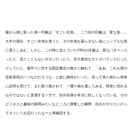
服から感じ取った第一印象は「すごい生地」。二つ目の印象は「変な形」。
大半の場合、すごい生地を使うと、その生地を曇らせない為にシンプルな形
に落とし込む。しかし、この時に並んでいたOIRAの洋服は、変なパターンだ
ったり、見たこともないボタンだったり、非大衆的なサイズバランスだった
りしていた。服作りに対する固定概念の無さに触れて、「ああ、これも彼の
芸術表現の一つなのだろうな」と妙に納得がいった。戻って来た彼から簡単
に説明を受けて、また取り残されて、一通り袖を通してみる。簡単に売れる
ものではないと直感する一方で、自分自身が本当に欲しくなっている。その
ビジネスと趣味の狭間みたいなところに興奮した瞬間、自分がやりたいのっ
てそういうお店だったなーと再確認する。