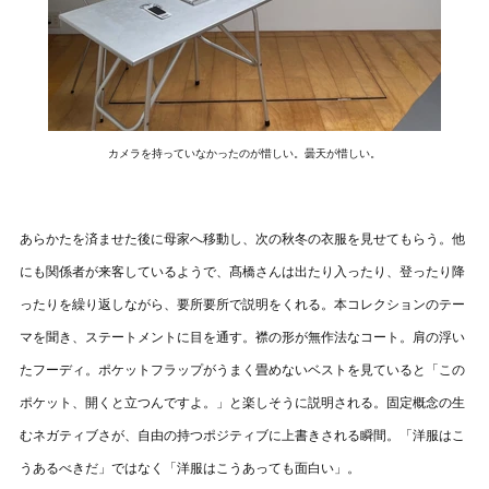
カメラを持っていなかったのが惜しい。曇天が惜しい。
あらかたを済ませた後に母家へ移動し、次の秋冬の衣服を見せてもらう。他
にも関係者が来客しているようで、髙橋さんは出たり入ったり、登ったり降
ったりを繰り返しながら、要所要所で説明をくれる。本コレクションのテー
マを聞き、ステートメントに目を通す。襟の形が無作法なコート。肩の浮い
たフーディ。ポケットフラップがうまく畳めないベストを見ていると「この
ポケット、開くと立つんですよ。」と楽しそうに説明される。固定概念の生
むネガティブさが、自由の持つポジティブに上書きされる瞬間。「洋服はこ
うあるべきだ」ではなく「洋服はこうあっても面白い」。