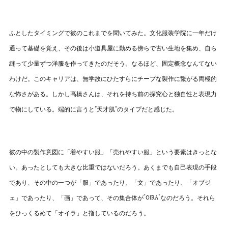
ふとしたタイミングで彼のこれまでを聞いてみた。文化服装学院に一年だけ
通って基礎を覚え、その後は小道具屋に勤める傍らで古い生地を集め、自ら
縫って少量ずつ洋服を作ってきたのだそう。なるほど、固定概念なんてない
わけだ。このキャリアは、無学故にひたすらにチープな製作に繋がる両極的
な怖さがある。しかし髙橋さんは、それを持ち前の探究心と独自性と表現力
で物にしている。端的に言うと”天才肌”のタイプだと感じた。
彼の中の製作意図に「着やすい服」「売れやすい服」という要素はきっとな
い。あったとしても大きな比重ではないだろう。あくまでも自己表現の手段
であり、その中の一つが「服」であったり、「文」であったり、「オブジ
ェ」であったり、「画」であって、その集合体が"OIRA"なのだろう。それら
をひっくるめて「オイラ」と指しているのだろう。