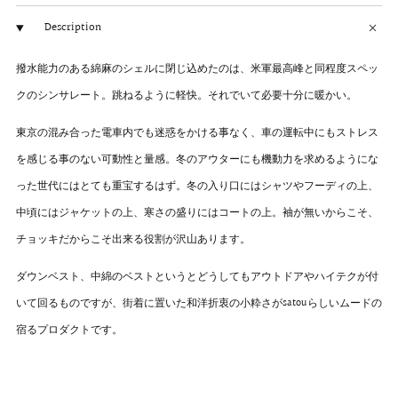
Description
撥水能力のある綿麻のシェルに閉じ込めたのは、米軍最高峰と同程度スペッ
クのシンサレート。跳ねるように軽快。それでいて必要十分に暖かい。
東京の混み合った電車内でも迷惑をかける事なく、車の運転中にもストレス
を感じる事のない可動性と量感。冬のアウターにも機動力を求めるようにな
った世代にはとても重宝するはず。冬の入り口にはシャツやフーディの上、
中頃にはジャケットの上、寒さの盛りにはコートの上。袖が無いからこそ、
チョッキだからこそ出来る役割が沢山あります。
ダウンベスト、中綿のベストというとどうしてもアウトドアやハイテクが付
いて回るものですが、街着に置いた和洋折衷の小粋さが
satou
らしいムードの
宿るプロダクトです。