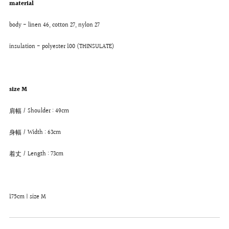
material
body - linen 46, cotton 27, nylon 27
insulation - polyester 100 (THINSULATE)
size M
肩幅 / Shoulder : 49cm
身幅 / Width : 63cm
着丈 / Length : 73cm
175cm | size M