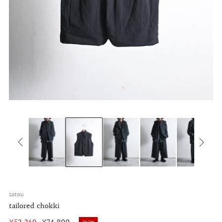
satou
tailored chokki
On Sale