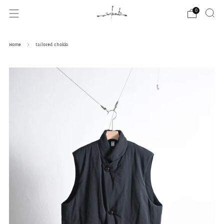
0
Home
tailored chokki