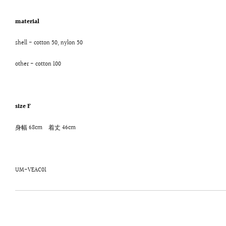
material
shell - cotton 50, nylon 50
other - cotton 100
size F
身幅 68cm 着丈 46cm
UM-VEAC01