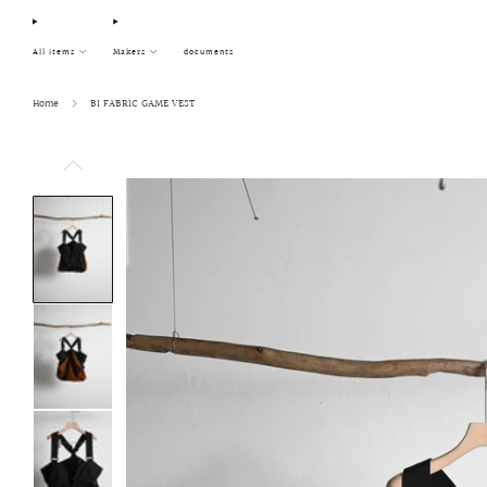
All items
Makers
documents
Home
BI FABRIC GAME VEST